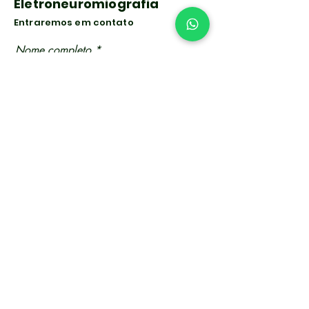
Eletroneuromiografia
Entraremos em contato
Nome completo
Telefone
Email
Obrigatório o envio do pedido
médico
Anexar arquivo